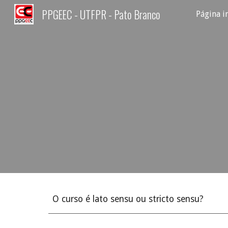
PPGEEC - UTFPR - Pato Branco
Página in
Sk
O curso é lato sensu ou stricto sensu?