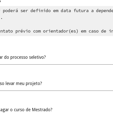
?
r poderá ser definido em data futura a depend
s.
ontato prévio com orientador(es) em caso de i
r do processo seletivo?
so levar meu projeto?
pagar o curso de Mestrado?